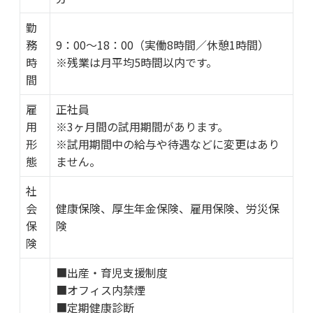
勤
務
9：00～18：00（実働8時間／休憩1時間）
時
※残業は月平均5時間以内です。
間
雇
正社員
用
※3ヶ月間の試用期間があります。
形
※試用期間中の給与や待遇などに変更はあり
態
ません。
社
会
健康保険、厚⽣年⾦保険、雇⽤保険、労災保
保
険
険
■出産・育児支援制度
■オフィス内禁煙
■定期健康診断