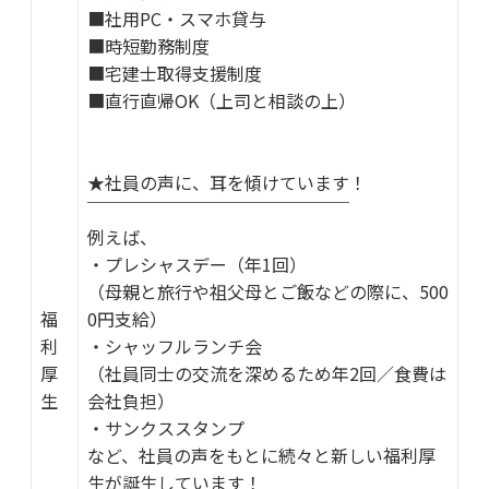
■社用PC・スマホ貸与
■時短勤務制度
■宅建士取得支援制度
■直行直帰OK（上司と相談の上）
★社員の声に、耳を傾けています！
￣￣￣￣￣￣￣￣￣￣￣￣￣￣￣
例えば、
・プレシャスデー（年1回）
（母親と旅行や祖父母とご飯などの際に、500
福
0円支給）
利
・シャッフルランチ会
厚
（社員同士の交流を深めるため年2回／食費は
生
会社負担）
・サンクススタンプ
など、社員の声をもとに続々と新しい福利厚
生が誕生しています！