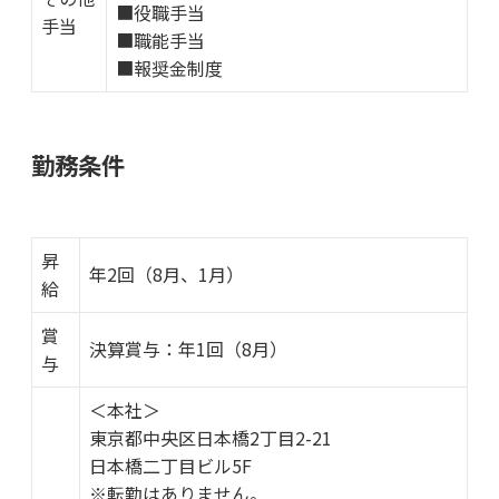
■役職手当
手当
■職能手当
■報奨金制度
勤務条件
昇
年2回（8月、1月）
給
賞
決算賞与：年1回（8⽉）
与
＜本社＞
東京都中央区日本橋2丁目2-21
日本橋二丁目ビル5F
※転勤はありません。